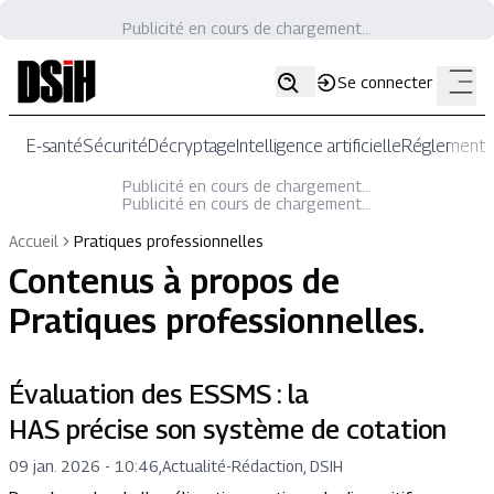
Publicité en cours de chargement...
Se connecter
E-santé
Sécurité
Décryptage
Intelligence artificielle
Réglementat
Publicité en cours de chargement...
Publicité en cours de chargement...
Accueil
Pratiques professionnelles
Contenus à propos de
Pratiques professionnelles
.
Évaluation des ESSMS : la
HAS précise son système de cotation
09 jan. 2026 - 10:46
,
Actualité
-
Rédaction, DSIH