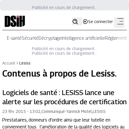
Publicité en cours de chargement...
Se connecter
E-santé
Sécurité
Décryptage
Intelligence artificielle
Réglementat
Publicité en cours de chargement...
Publicité en cours de chargement...
Accueil
Lesiss
Contenus à propos de
Lesiss
.
Logiciels de santé : LESISS lance une
alerte sur les procédures de certification
23 fév. 2015 - 13:02
,
Communiqué
-
Yannick Motel,LESISS
Prestataires, donneurs d’ordre ainsi que leur tutelle en
conviennent tous : l’amélioration de la qualité des logiciels au