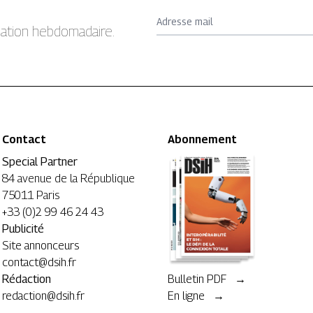
Adresse mail
rmation hebdomadaire.
Contact
Abonnement
Special Partner
84 avenue de la République
75011 Paris
+33 (0)2 99 46 24 43
Publicité
Site annonceurs
contact@dsih.fr
Rédaction
Bulletin PDF →
redaction@dsih.fr
En ligne →