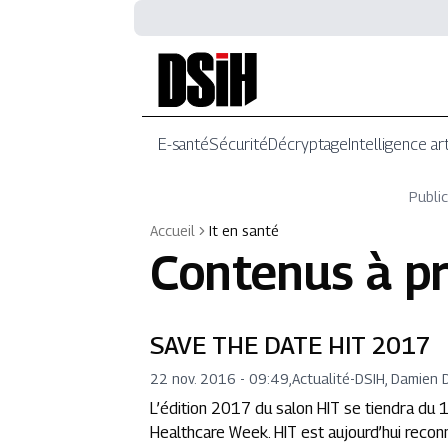
E-santé
Sécurité
Décryptage
Intelligence art
Public
Accueil
It en santé
Contenus à p
SAVE THE DATE HIT 2017
22 nov. 2016 - 09:49
,
Actualité
-
DSIH, Damien 
L’édition 2017 du salon HIT se tiendra du 16
Healthcare Week. HIT est aujourd’hui recon