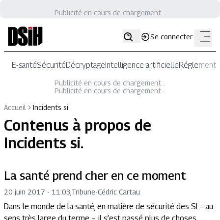
Publicité en cours de chargement...
Se connecter
E-santé
Sécurité
Décryptage
Intelligence artificielle
Réglementat
Publicité en cours de chargement...
Publicité en cours de chargement...
Accueil
Incidents si
Contenus à propos de
Incidents si
.
La santé prend cher en ce moment
20 juin 2017 - 11:03
,
Tribune
-
Cédric Cartau
Dans le monde de la santé, en matière de sécurité des SI – au
sens très large du terme –, il s’est passé plus de choses