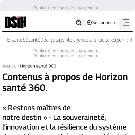
Publicité en cours de chargement...
Se connecter
E-santé
Sécurité
Décryptage
Intelligence artificielle
Réglementat
Publicité en cours de chargement...
Publicité en cours de chargement...
Accueil
Horizon santé 360
Contenus à propos de
Horizon
santé 360
.
« Restons maîtres de
notre destin » - La souveraineté,
l’innovation et la résilience du système