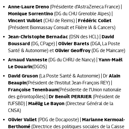
Anne-Laure Dreno
(Présidente d’AstraZeneca France) |
Monique Sorrentino
(DG du CHU Grenoble Alpes) |
Vincent Vuiblet
(CHU de Reims) |
Frédéric Collet
(Président Bionnassay Consult et Filière IA & Cancers)
Jean-Christophe Bernadac
(DSN des HCL) |
David
Boussard
(DG, CPage) |
Olivier Barets
(DGA, La Poste
Santé & Autonomie) et
Olivier Geoffroy
(DG de Maincare)
Arnaud Vanneste
(DG du CHRU de Nancy) |
Yann-Maël
Le Douarin
(DGOS)
David Gruson
(La Poste Santé & Autonomie) | Dr
Alain
Beaupin
(Président de l’Institut Jean-François REY) |
Françoise Tenenbaum
(Présidente de l’Union nationale
des gérontopôles) |
Dr Benoît PERRIER
(Président de
l'UFSBD) |
Maëlig Le Bayon
(Directeur Général de la
CNSA)
Olivier Vallet
(PDG de Docaposte) |
Marianne Kermoal-
Berthomé
(Directrice des politiques sociales de la Caisse