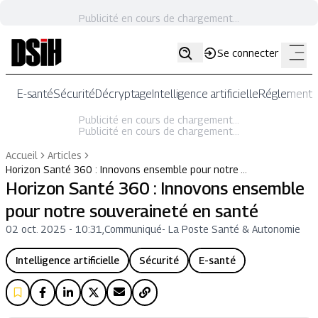
Publicité en cours de chargement...
Se connecter
E-santé
Sécurité
Décryptage
Intelligence artificielle
Réglementat
Publicité en cours de chargement...
Publicité en cours de chargement...
Accueil
Articles
Horizon Santé 360 : Innovons ensemble pour notre …
Horizon Santé 360 : Innovons ensemble
pour notre souveraineté en santé
02 oct. 2025 - 10:31
,
Communiqué
-
La Poste Santé & Autonomie
Intelligence artificielle
Sécurité
E-santé