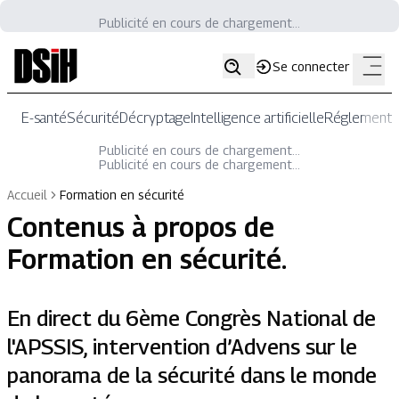
Publicité en cours de chargement...
Se connecter
E-santé
Sécurité
Décryptage
Intelligence artificielle
Réglementat
Publicité en cours de chargement...
Publicité en cours de chargement...
Accueil
Formation en sécurité
Contenus à propos de
Formation en sécurité
.
En direct du 6ème Congrès National de
l'APSSIS, intervention d’Advens sur le
panorama de la sécurité dans le monde