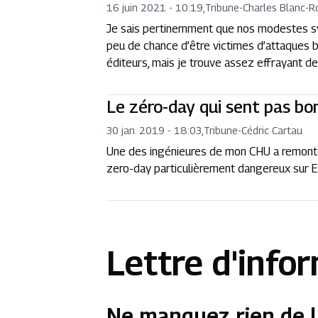
16 juin 2021 - 10:19
,
Tribune
-
Charles Blanc-Ro
Je sais pertinemment que nos modestes sy
peu de chance d’être victimes d’attaques b
éditeurs, mais je trouve assez effrayant de 
Le zéro-day qui sent pas bo
30 jan. 2019 - 18:03
,
Tribune
-
Cédric Cartau
Une des ingénieures de mon CHU a remonté 
zero-day particulièrement dangereux sur
Lettre d'info
Ne manquez rien de l