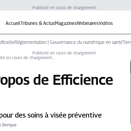
Publicité en cours de chargement...
Accueil
Tribunes & Actus
Magazines
Webinaires
Vidéos
ificielle
Réglementation | Gouvernance du numérique en santé
Terr
Publicité en cours de chargement...
ité en cours de chargement...
ropos de
Efficience
pour des soins à visée préventive
no Benque