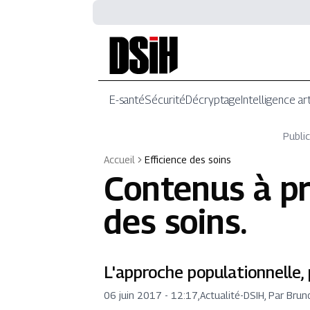
E-santé
Sécurité
Décryptage
Intelligence art
Public
Accueil
Efficience des soins
Contenus à p
des soins
.
L'approche populationnelle, 
06 juin 2017 - 12:17
,
Actualité
-
DSIH, Par Bru