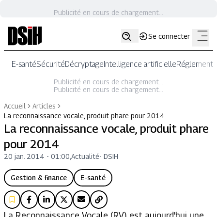
Publicité en cours de chargement...
Se connecter
E-santé
Sécurité
Décryptage
Intelligence artificielle
Réglementat
Publicité en cours de chargement...
Publicité en cours de chargement...
Accueil
Articles
La reconnaissance vocale, produit phare pour 2014
La reconnaissance vocale, produit phare
pour 2014
20 jan. 2014 - 01:00
,
Actualité
-
DSIH
Gestion & finance
E-santé
La Reconnaissance Vocale (RV) est aujourd'hui une