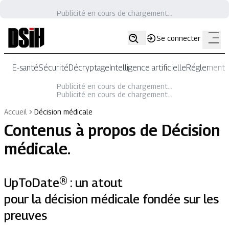
Publicité en cours de chargement...
Se connecter
E-santé
Sécurité
Décryptage
Intelligence artificielle
Réglementat
Publicité en cours de chargement...
Publicité en cours de chargement...
Accueil
Décision médicale
Contenus à propos de
Décision
médicale
.
UpToDate® : un atout
pour la décision médicale fondée sur les
preuves