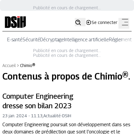
Publicité en cours de chargement...
Se connecter
E-santé
Sécurité
Décryptage
Intelligence artificielle
Réglementat
Publicité en cours de chargement...
Publicité en cours de chargement...
Accueil
Chimio®
Contenus à propos de
Chimio®
.
Computer Engineering
dresse son bilan 2023
23 jan. 2024 - 11:13
,
Actualité
-
DSIH
Computer Engineering poursuit son développement dans ses
deux domaines de prédilection que sont l’oncologie et le