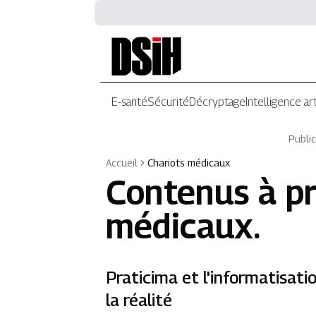
E-santé
Sécurité
Décryptage
Intelligence art
Public
Accueil
Chariots médicaux
Contenus à p
médicaux
.
Praticima et l'informatisatio
la réalité