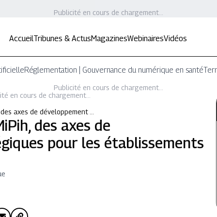
Publicité en cours de chargement...
Accueil
Tribunes & Actus
Magazines
Webinaires
Vidéos
ificielle
Réglementation | Gouvernance du numérique en santé
Terr
Publicité en cours de chargement...
ité en cours de chargement...
h, des axes de développement …
MiPih, des axes de
giques pour les établissements
ue