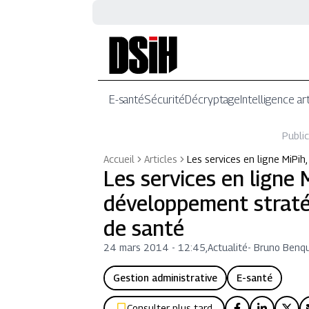
E-santé
Sécurité
Décryptage
Intelligence art
Public
Accueil
Articles
Les services en ligne MiPi
Les services en ligne 
développement straté
de santé
24 mars 2014 - 12:45
,
Actualité
-
Bruno Benq
Gestion administrative
E-santé
Consulter plus tard