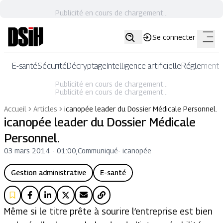
Publicité en cours de chargement...
Se connecter
E-santé
Sécurité
Décryptage
Intelligence artificielle
Réglementat
Publicité en cours de chargement...
Publicité en cours de chargement...
Accueil
Articles
icanopée leader du Dossier Médicale Personnel.
icanopée leader du Dossier Médicale
Personnel.
03 mars 2014 - 01:00
,
Communiqué
-
icanopée
Gestion administrative
E-santé
Même si le titre prête à sourire l’entreprise est bien