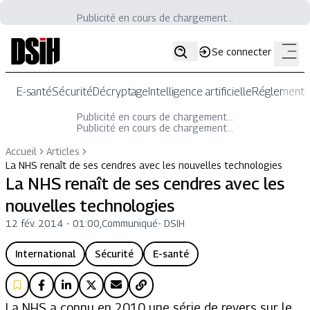
Publicité en cours de chargement...
Se connecter
E-santé
Sécurité
Décryptage
Intelligence artificielle
Réglementat
Publicité en cours de chargement...
Publicité en cours de chargement...
Accueil
Articles
La NHS renaît de ses cendres avec les nouvelles technologies
La NHS renaît de ses cendres avec les
nouvelles technologies
12 fév. 2014 - 01:00
,
Communiqué
-
DSIH
International
Sécurité
E-santé
La NHS a connu en 2010 une série de revers sur le