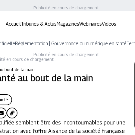
Publicité en cours de chargement...
Accueil
Tribunes & Actus
Magazines
Webinaires
Vidéos
ificielle
Réglementation | Gouvernance du numérique en santé
Terr
Publicité en cours de chargement...
ité en cours de chargement...
au bout de la main
anté au bout de la main
anté
mplifiée semblent être des incontournables pour une
ustration avec l’offre Aisance de la société française