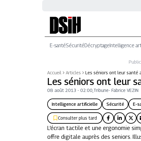
E-santé
Sécurité
Décryptage
Intelligence art
Public
Accueil
Articles
Les séniors ont leur santé 
Les séniors ont leur s
08 août 2013 - 02:00
,
Tribune
-
Fabrice VEZIN
Intelligence artificielle
Sécurité
E-s
Consulter plus tard
L’écran tactile et une ergonomie si
offre digitale auprès des seniors. Ill