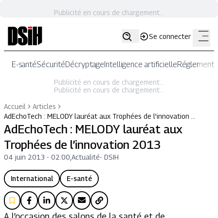
Publicité en cours de chargement...
Se connecter
E-santé
Sécurité
Décryptage
Intelligence artificielle
Réglementat
Publicité en cours de chargement...
Publicité en cours de chargement...
Accueil
Articles
AdEchoTech : MELODY lauréat aux Trophées de l’innovation …
AdEchoTech : MELODY lauréat aux
Trophées de l’innovation 2013
04 juin 2013 - 02:00
,
Actualité
-
DSIH
International
E-santé
A l’occasion des salons de la santé et de