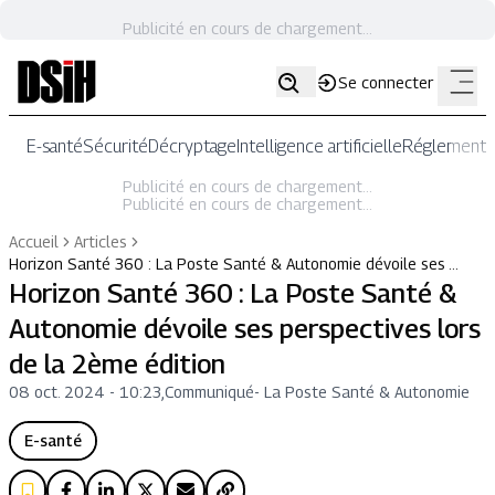
Publicité en cours de chargement...
Se connecter
E-santé
Sécurité
Décryptage
Intelligence artificielle
Réglementat
Publicité en cours de chargement...
Publicité en cours de chargement...
Accueil
Articles
Horizon Santé 360 : La Poste Santé & Autonomie dévoile ses …
Horizon Santé 360 : La Poste Santé &
Autonomie dévoile ses perspectives lors
de la 2ème édition
08 oct. 2024 - 10:23
,
Communiqué
-
La Poste Santé & Autonomie
E-santé