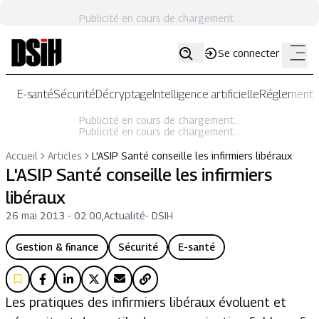
Publicité en cours de chargement...
Se connecter
E-santé
Sécurité
Décryptage
Intelligence artificielle
Réglementat
Publicité en cours de chargement...
Publicité en cours de chargement...
Accueil
Articles
L'ASIP Santé conseille les infirmiers libéraux
L'ASIP Santé conseille les infirmiers
libéraux
26 mai 2013 - 02:00
,
Actualité
-
DSIH
Gestion & finance
Sécurité
E-santé
Les pratiques des infirmiers libéraux évoluent et