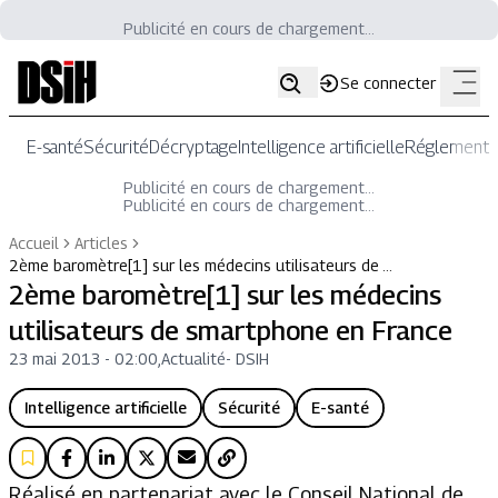
Publicité en cours de chargement...
Se connecter
E-santé
Sécurité
Décryptage
Intelligence artificielle
Réglementat
Publicité en cours de chargement...
Publicité en cours de chargement...
Accueil
Articles
2ème baromètre[1] sur les médecins utilisateurs de …
2ème baromètre[1] sur les médecins
utilisateurs de smartphone en France
23 mai 2013 - 02:00
,
Actualité
-
DSIH
Intelligence artificielle
Sécurité
E-santé
Réalisé en partenariat avec le Conseil National de