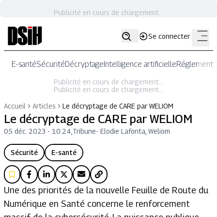
Publicité en cours de chargement...
Se connecter
E-santé
Sécurité
Décryptage
Intelligence artificielle
Réglementat
Publicité en cours de chargement...
Publicité en cours de chargement...
Accueil
Articles
Le décryptage de CARE par WELIOM
Le décryptage de CARE par WELIOM
05 déc. 2023 - 10:24
,
Tribune
-
Elodie Lafonta, Weliom
Sécurité
E-santé
Une des priorités de la nouvelle Feuille de Route du
Numérique en Santé concerne le renforcement