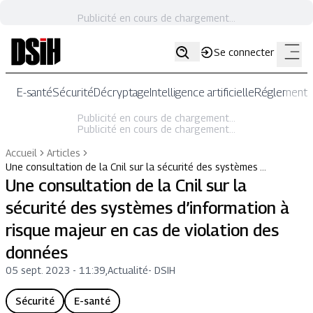
Publicité en cours de chargement...
Se connecter
E-santé
Sécurité
Décryptage
Intelligence artificielle
Réglementat
Publicité en cours de chargement...
Publicité en cours de chargement...
Accueil
Articles
Une consultation de la Cnil sur la sécurité des systèmes …
Une consultation de la Cnil sur la
sécurité des systèmes d’information à
risque majeur en cas de violation des
données
05 sept. 2023 - 11:39
,
Actualité
-
DSIH
Sécurité
E-santé