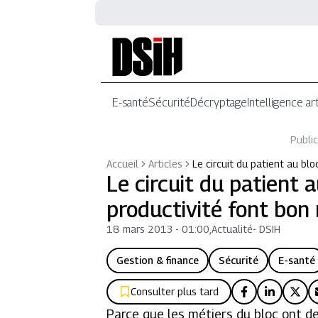
E-santé
Sécurité
Décryptage
Intelligence art
Public
Accueil
Articles
Le circuit du patient au blo
Le circuit du patient 
productivité font bon
18 mars 2013 - 01:00
,
Actualité
-
DSIH
Gestion & finance
Sécurité
E-santé
Consulter plus tard
Parce que les métiers du bloc ont de