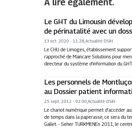
A lire également.
Le GHT du Limousin dévelop
de périnatalité avec un doss
13 oct. 2020 - 11:28
,
Actualité
-
DSIH
Le CHU de Limoges, établissement support 
rapproché de Maincare Solutions pour mene
directeur du système d’information du GHT, 
Les personnels de Montluço
au Dossier patient informati
25 sept. 2012 - 02:00
,
Actualité
-
DSIH
Le chariot numérique permet d’accéder aux
de temps dans la paperasse, ce sera du tem
Gallet. - Seher TURKMENEn 2011, le centre h