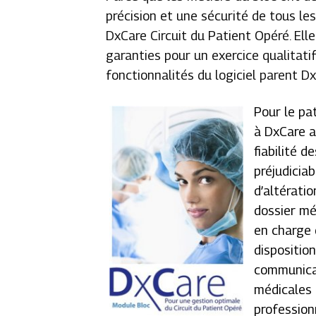
précision et une sécurité de tous le
DxCare Circuit du Patient Opéré. Ell
garanties pour un exercice qualitat
fonctionnalités du logiciel parent D
Pour le pat
à DxCare a
fiabilité d
préjudicia
d’altérati
dossier mé
en charge 
dispositio
communicat
médicales 
profession