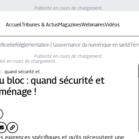
Publicité en cours de chargement...
Accueil
Tribunes & Actus
Magazines
Webinaires
Vidéos
ificielle
Réglementation | Gouvernance du numérique en santé
Terr
Publicité en cours de chargement...
ité en cours de chargement...
c : quand sécurité et …
au bloc : quand sécurité et
 ménage !
s exigences spécifiques et qu’ils nécessitent une