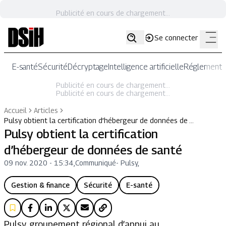
Publicité en cours de chargement...
Se connecter
E-santé
Sécurité
Décryptage
Intelligence artificielle
Réglementat
Publicité en cours de chargement...
Publicité en cours de chargement...
Accueil
Articles
Pulsy obtient la certification d’hébergeur de données de …
Pulsy obtient la certification
d’hébergeur de données de santé
09 nov. 2020 - 15:34
,
Communiqué
-
Pulsy,
Gestion & finance
Sécurité
E-santé
Pulsy, groupement régional d’appui au