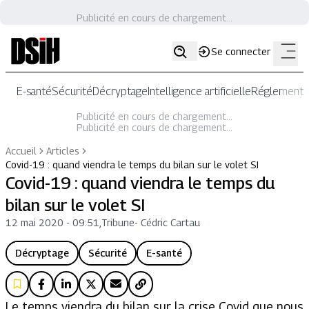
Publicité en cours de chargement...
Se connecter
E-santé
Sécurité
Décryptage
Intelligence artificielle
Réglementat
Publicité en cours de chargement...
Publicité en cours de chargement...
Accueil
Articles
Covid-19 : quand viendra le temps du bilan sur le volet SI
Covid-19 : quand viendra le temps du
bilan sur le volet SI
12 mai 2020 - 09:51
,
Tribune
-
Cédric Cartau
Décryptage
Sécurité
E-santé
Le temps viendra du bilan sur la crise Covid que nous