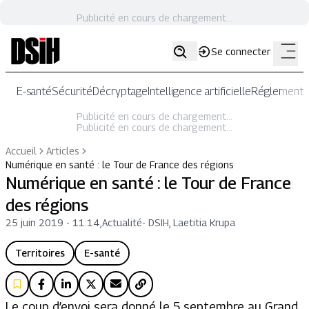
Publicité en cours de chargement...
Se connecter
E-santé
Sécurité
Décryptage
Intelligence artificielle
Réglementat
Publicité en cours de chargement...
Publicité en cours de chargement...
Accueil
Articles
Numérique en santé : le Tour de France des régions
Numérique en santé : le Tour de France
des régions
25 juin 2019 - 11:14
,
Actualité
-
DSIH, Laetitia Krupa
Territoires
E-santé
Le coup d’envoi sera donné le 5 septembre au Grand