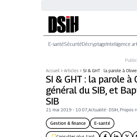
E-santé
Sécurité
Décryptage
Intelligence art
Public
Accueil
Articles
SI & GHT : la parole à Olivi
SI & GHT : la parole à
général du SIB, et Bap
SIB
21 mai 2019 - 10:07
,
Actualité
-
DSIH, Propos r
Gestion & finance
E-santé
Consulter plus tard