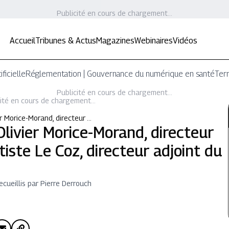
Publicité en cours de chargement...
Accueil
Tribunes & Actus
Magazines
Webinaires
Vidéos
ificielle
Réglementation | Gouvernance du numérique en santé
Terr
Publicité en cours de chargement...
ité en cours de chargement...
er Morice-Morand, directeur …
 Olivier Morice-Morand, directeur
tiste Le Coz, directeur adjoint du
ecueillis par Pierre Derrouch