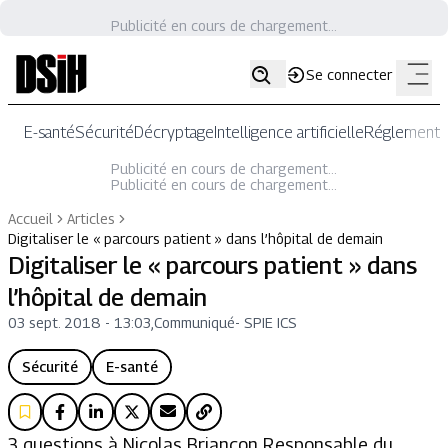
Publicité en cours de chargement...
Se connecter
E-santé
Sécurité
Décryptage
Intelligence artificielle
Réglementat
Publicité en cours de chargement...
Publicité en cours de chargement...
Accueil
Articles
Digitaliser le « parcours patient » dans l’hôpital de demain
Digitaliser le « parcours patient » dans
l’hôpital de demain
03 sept. 2018 - 13:03
,
Communiqué
-
SPIE ICS
Sécurité
E-santé
3 questions à Nicolas Briançon Responsable du