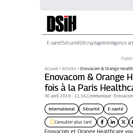
E-santé
Sécurité
Décryptage
Intelligence art
Public
Accueil
Articles
Enovacom & Orange Healthc
Enovacom & Orange He
fois à la Paris Healt
30 avril 2019 - 11:16
,
Communiqué
-
Enovacom
International
Sécurité
E-santé
Consulter plus tard
Enovacom et Orange Healthcare vous