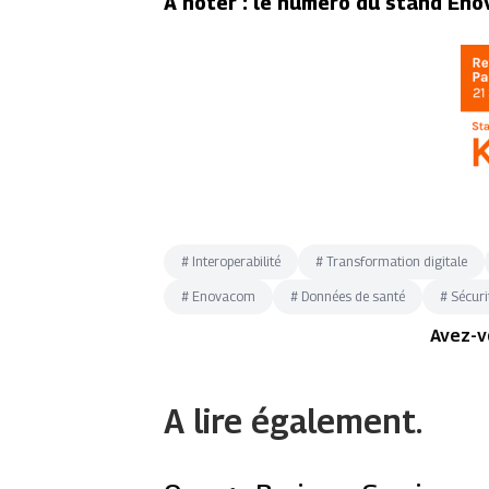
A noter : le numéro du stand E
#
Interoperabilité
#
Transformation digitale
#
Enovacom
#
Données de santé
#
Sécuri
Avez-v
A lire également.