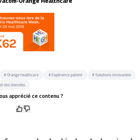
novacom-Orange Healthcare
#
Orange healthcare
#
Expérience patient
#
Solutions innovantes
té des données
ous apprécié ce contenu ?