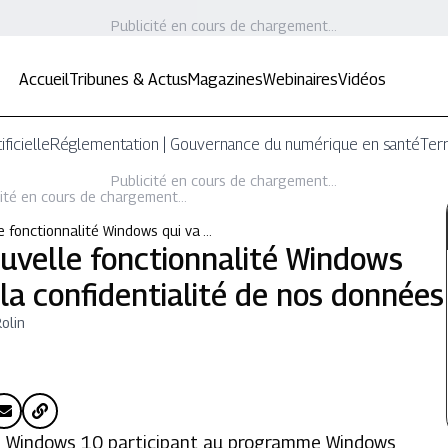
Publicité en cours de chargement...
Accueil
Tribunes & Actus
Magazines
Webinaires
Vidéos
ificielle
Réglementation | Gouvernance du numérique en santé
Terr
Publicité en cours de chargement...
ité en cours de chargement...
le fonctionnalité Windows qui va …
ouvelle fonctionnalité Windows
 la confidentialité de nos données
olin
 de Windows 10 participant au programme Windows