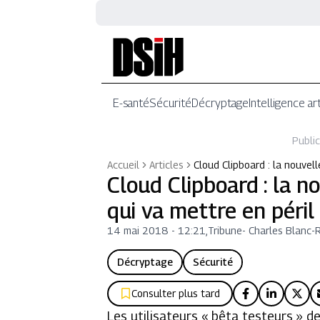
E-santé
Sécurité
Décryptage
Intelligence art
Public
Accueil
Articles
Cloud Clipboard : la nouvel
Cloud Clipboard : la n
qui va mettre en péril
14 mai 2018 - 12:21
,
Tribune
-
Charles Blanc-R
Décryptage
Sécurité
Consulter plus tard
Les utilisateurs « bêta testeurs »