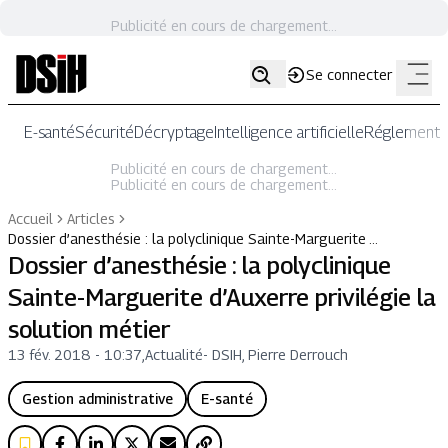
Publicité en cours de chargement...
Se connecter
E-santé
Sécurité
Décryptage
Intelligence artificielle
Réglementat
Publicité en cours de chargement...
Publicité en cours de chargement...
Accueil
Articles
Dossier d’anesthésie : la polyclinique Sainte-Marguerite …
Dossier d’anesthésie : la polyclinique
Sainte-Marguerite d’Auxerre privilégie la
solution métier
13 fév. 2018 - 10:37
,
Actualité
-
DSIH, Pierre Derrouch
Gestion administrative
E-santé