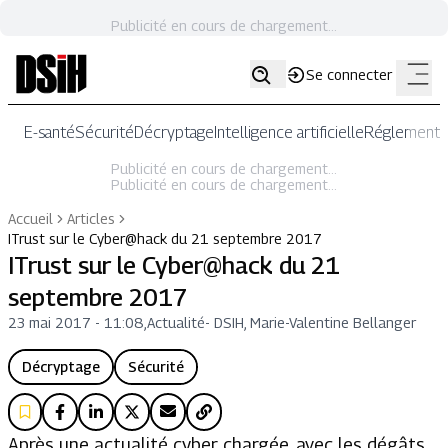
Publicité en cours de chargement...
Se connecter
E-santé
Sécurité
Décryptage
Intelligence artificielle
Réglementat
Publicité en cours de chargement...
Publicité en cours de chargement...
Accueil
Articles
ITrust sur le Cyber@hack du 21 septembre 2017
ITrust sur le Cyber@hack du 21
septembre 2017
23 mai 2017 - 11:08
,
Actualité
-
DSIH, Marie-Valentine Bellanger
Décryptage
Sécurité
Après une actualité cyber chargée, avec les dégâts