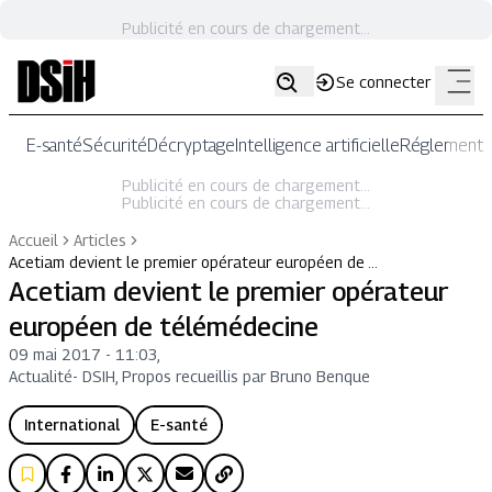
Publicité en cours de chargement...
Se connecter
E-santé
Sécurité
Décryptage
Intelligence artificielle
Réglementat
Publicité en cours de chargement...
Publicité en cours de chargement...
Accueil
Articles
Acetiam devient le premier opérateur européen de …
Acetiam devient le premier opérateur
européen de télémédecine
09 mai 2017 - 11:03
,
Actualité
-
DSIH, Propos recueillis par Bruno Benque
International
E-santé