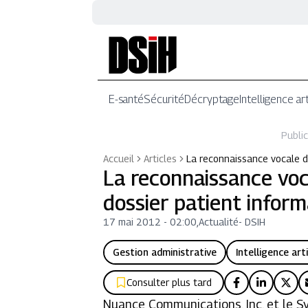
E-santé
Sécurité
Décryptage
Intelligence art
Public
Accueil
Articles
La reconnaissance vocale d
La reconnaissance voc
dossier patient inform
17 mai 2012 - 02:00
,
Actualité
-
DSIH
Gestion administrative
Intelligence arti
Consulter plus tard
Nuance Communications, Inc. et le Sy