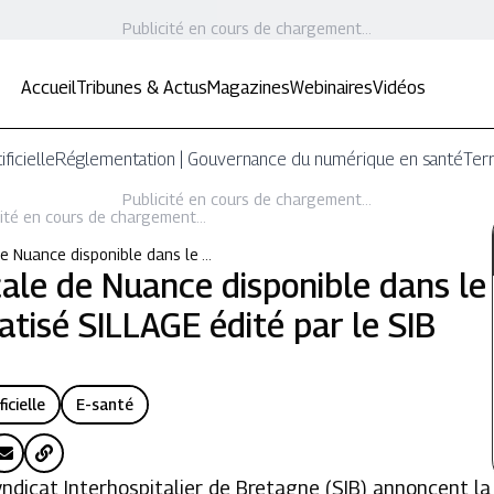
Publicité en cours de chargement...
Accueil
Tribunes & Actus
Magazines
Webinaires
Vidéos
ificielle
Réglementation | Gouvernance du numérique en santé
Terr
Publicité en cours de chargement...
ité en cours de chargement...
e Nuance disponible dans le …
ale de Nuance disponible dans le
atisé SILLAGE édité par le SIB
ficielle
E-santé
ndicat Interhospitalier de Bretagne (SIB) annoncent la