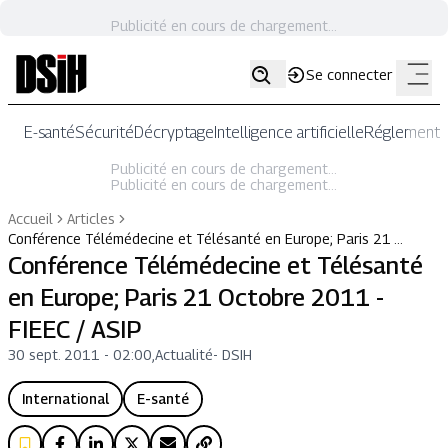
Publicité en cours de chargement...
Se connecter
E-santé
Sécurité
Décryptage
Intelligence artificielle
Réglementat
Publicité en cours de chargement...
Publicité en cours de chargement...
Accueil
Articles
Conférence Télémédecine et Télésanté en Europe; Paris 21 …
Conférence Télémédecine et Télésanté
en Europe; Paris 21 Octobre 2011 -
FIEEC / ASIP
30 sept. 2011 - 02:00
,
Actualité
-
DSIH
International
E-santé