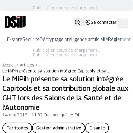
Publicité en cours de chargement...
Se connecter
E-santé
Sécurité
Décryptage
Intelligence artificielle
Réglementat
Publicité en cours de chargement...
Publicité en cours de chargement...
Accueil
Articles
Le MiPih présente sa solution intégrée Capitools et sa …
Le MiPih présente sa solution intégrée
Capitools et sa contribution globale aux
GHT lors des Salons de la Santé et de
l’Autonomie
14 mai 2015 - 11:32
,
Communiqué
-
MiPih
Territoires
Gestion administrative
E-santé