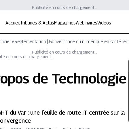
Publicité en cours de chargement...
Accueil
Tribunes & Actus
Magazines
Webinaires
Vidéos
ificielle
Réglementation | Gouvernance du numérique en santé
Terr
Publicité en cours de chargement...
ité en cours de chargement...
ropos de
Technologie
HT du Var : une feuille de route IT centrée sur la
convergence