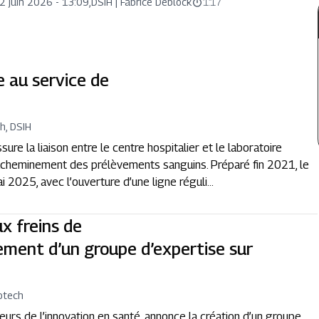
2 juin 2026 - 13:09
,
DSIH |
Fabrice Deblock
1:17
e au service de
h, DSIH
sure la liaison entre le centre hospitalier et le laboratoire
 l’acheminement des prélèvements sanguins. Préparé fin 2021, le
i 2025, avec l’ouverture d’une ligne réguli...
x freins de
ncement d’un groupe d’expertise sur
otech
eurs de l’innovation en santé, annonce la création d’un groupe