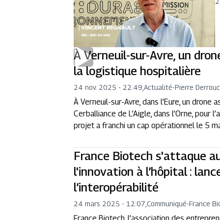
2
À Verneuil-sur-Avre, un dron
la logistique hospitalière
24 nov. 2025 - 22:49
,
Actualité
-
Pierre Derrouc
À Verneuil-sur-Avre, dans l’Eure, un drone as
Cerballiance de L’Aigle, dans l’Orne, pour
projet a franchi un cap opérationnel le 5 ma
France Biotech s'attaque au
l'innovation à l’hôpital : la
l’interopérabilité
24 mars 2025 - 12:07
,
Communiqué
-
France Bi
France Biotech, l’association des entrepren