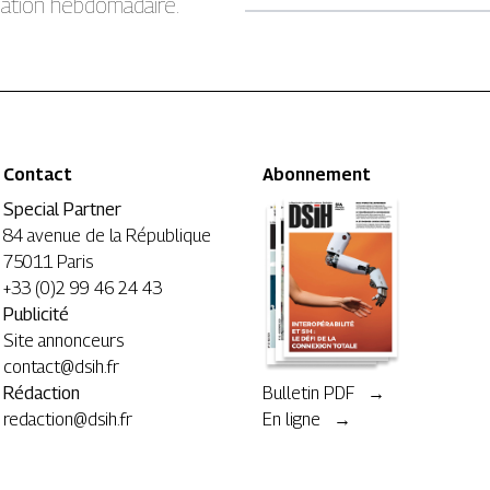
rmation hebdomadaire.
Contact
Abonnement
Special Partner
84 avenue de la République
75011 Paris
+33 (0)2 99 46 24 43
Publicité
Site annonceurs
contact@dsih.fr
Rédaction
Bulletin PDF →
redaction@dsih.fr
En ligne →