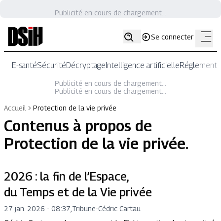
Publicité en cours de chargement...
Se connecter
E-santé
Sécurité
Décryptage
Intelligence artificielle
Réglementat
Publicité en cours de chargement...
Publicité en cours de chargement...
Accueil
Protection de la vie privée
Contenus à propos de
Protection de la vie privée
.
2026 : la fin de l’Espace,
du Temps et de la Vie privée
27 jan. 2026 - 08:37
,
Tribune
-
Cédric Cartau