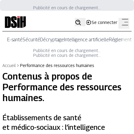
Publicité en cours de chargement...
Se connecter
E-santé
Sécurité
Décryptage
Intelligence artificielle
Réglementat
Publicité en cours de chargement...
Publicité en cours de chargement...
Accueil
Performance des ressources humaines
Contenus à propos de
Performance des ressources
humaines
.
Établissements de santé
et médico-sociaux : l’intelligence