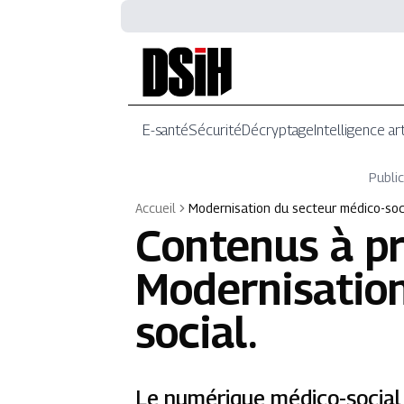
E-santé
Sécurité
Décryptage
Intelligence art
Public
Accueil
Modernisation du secteur médico-soc
Contenus à p
Modernisatio
social
.
Le numérique médico-social