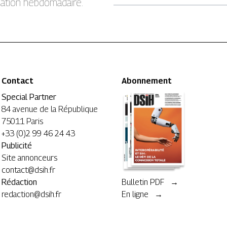
rmation hebdomadaire.
Contact
Abonnement
Special Partner
84 avenue de la République
75011 Paris
+33 (0)2 99 46 24 43
Publicité
Site annonceurs
contact@dsih.fr
Rédaction
Bulletin PDF →
redaction@dsih.fr
En ligne →