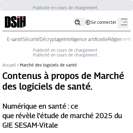
Publicité en cours de chargement...
Se connecter
E-santé
Sécurité
Décryptage
Intelligence artificielle
Réglementat
Publicité en cours de chargement...
Publicité en cours de chargement...
Accueil
Marché des logiciels de santé
Contenus à propos de
Marché
des logiciels de santé
.
Numérique en santé : ce
que révèle l'étude de marché 2025 du
GIE SESAM-Vitale