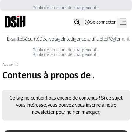
Publicité en cours de chargement...
Se connecter
E-santé
Sécurité
Décryptage
Intelligence artificielle
Réglementat
Publicité en cours de chargement...
Publicité en cours de chargement...
Accueil
Contenus à propos de
.
Ce tag ne contient pas encore de contenus ! Si ce sujet
vous intéresse, vous pouvez vous inscrire à notre
newsletter pour ne rien manquer.