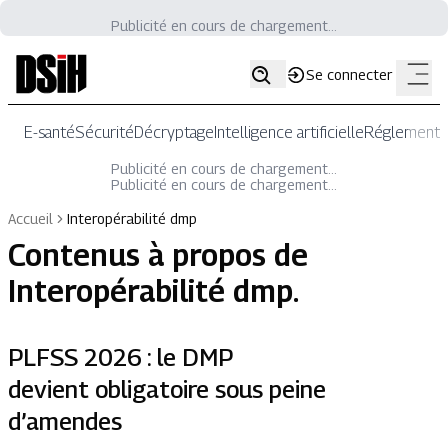
Publicité en cours de chargement...
Se connecter
E-santé
Sécurité
Décryptage
Intelligence artificielle
Réglementat
Publicité en cours de chargement...
Publicité en cours de chargement...
Accueil
Interopérabilité dmp
Contenus à propos de
Interopérabilité dmp
.
PLFSS 2026 : le DMP
devient obligatoire sous peine
d’amendes