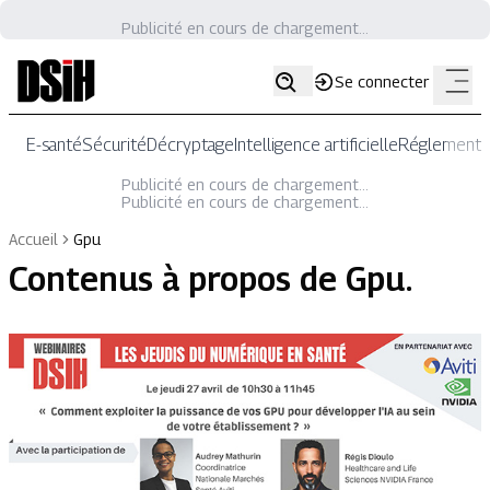
Publicité en cours de chargement...
Se connecter
E-santé
Sécurité
Décryptage
Intelligence artificielle
Réglementat
Publicité en cours de chargement...
Publicité en cours de chargement...
Accueil
Gpu
Contenus à propos de
Gpu
.