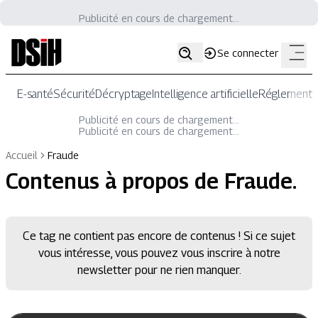
Publicité en cours de chargement...
Se connecter
E-santé
Sécurité
Décryptage
Intelligence artificielle
Réglementat
Publicité en cours de chargement...
Publicité en cours de chargement...
Accueil
Fraude
Contenus à propos de
Fraude
.
Ce tag ne contient pas encore de contenus ! Si ce sujet
vous intéresse, vous pouvez vous inscrire à notre
newsletter pour ne rien manquer.