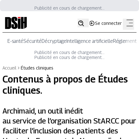
Publicité en cours de chargement...
Se connecter
E-santé
Sécurité
Décryptage
Intelligence artificielle
Réglementat
Publicité en cours de chargement...
Publicité en cours de chargement...
Accueil
Études cliniques
Contenus à propos de
Études
cliniques
.
Archimaid, un outil inédit
au service de l’organisation StARCC pour
faciliter l’inclusion des patients des