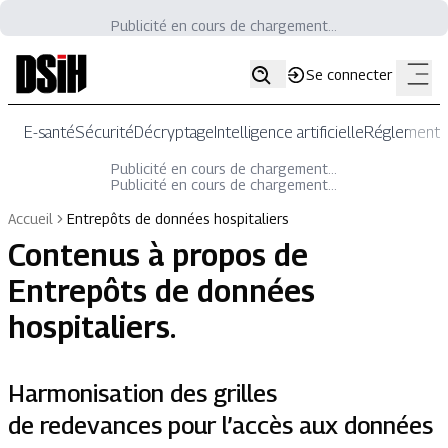
Publicité en cours de chargement...
Se connecter
E-santé
Sécurité
Décryptage
Intelligence artificielle
Réglementat
Publicité en cours de chargement...
Publicité en cours de chargement...
Accueil
Entrepôts de données hospitaliers
Contenus à propos de
Entrepôts de données
hospitaliers
.
Harmonisation des grilles
de redevances pour l’accès aux données