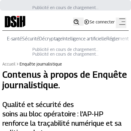
Publicité en cours de chargement...
Se connecter
E-santé
Sécurité
Décryptage
Intelligence artificielle
Réglementat
Publicité en cours de chargement...
Publicité en cours de chargement...
Accueil
Enquête journalistique
Contenus à propos de
Enquête
journalistique
.
Qualité et sécurité des
soins au bloc opératoire : l’AP-HP
renforce la traçabilité numérique et sa